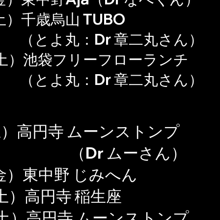
土）千歳烏山 TUBO
よ丸：Dr 章二丸さん）
土）
池袋フリーフローランチ
​
（とよ丸：Dr 章二丸さん）
土）高円寺 ムーンストンプ
（Dr ムーさん）
（金）東中野 じみへん
土）高円寺 稲生座
（土）高円寺 ムーンストンプ