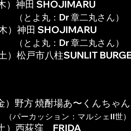
木）
神田 SHOJIMARU
（とよ丸：Dr 章二丸さん）
（木）
神田 SHOJIMARU
（とよ丸：Dr 章二丸さん）
土）松戸市八柱SUNLIT BURG
金）野方 焼酎場あ〜くんちゃん
（パーカッション：マルシェII世）
土）
西荻窪 FRIDA